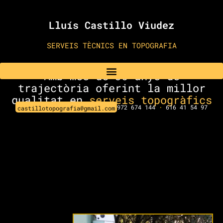
Lluís Castillo Viudez
SERVEIS TÈCNICS EN TOPOGRAFIA
Amb més de 30 anys de
trajectòria oferint la millor
qualitat en
serveis topogràfics
972 674 144
·
616 41 54 97
castillotopografia@gmail.com